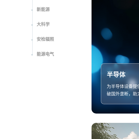
新能源
大科学
安检辐照
能源电气
半导体
为半导体设备提
破国外垄断，助