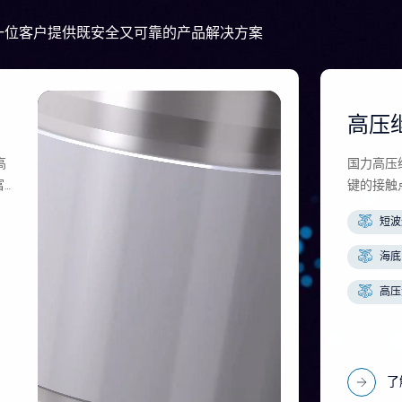
一位客户提供既安全又可靠的产品解决方案
高压
高
国力高压
富
键的接触
遵
力的显著
短波
可
出超凡的
海底
高压
了