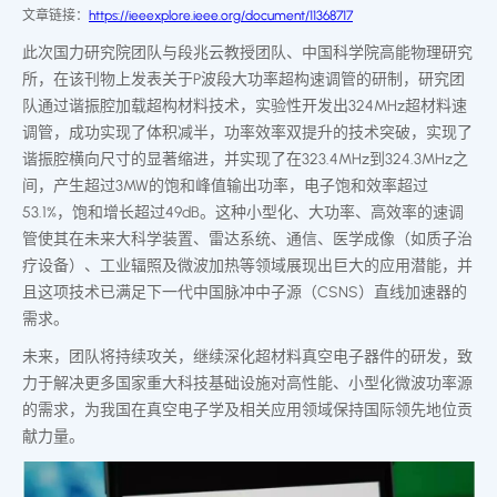
文章链接：
https://ieeexplore.ieee.org/document/11368717
此次国力研究院团队与段兆云教授团队、中国科学院高能物理研究
所，在该刊物上发表关于P波段大功率超构速调管的研制，研究团
队通过谐振腔加载超构材料技术，实验性开发出324MHz超材料速
调管，成功实现了体积减半，功率效率双提升的技术突破，实现了
谐振腔横向尺寸的显著缩进，并实现了在323.4MHz到324.3MHz之
间，产生超过3MW的饱和峰值输出功率，电子饱和效率超过
53.1%，饱和增长超过49dB。这种小型化、大功率、高效率的速调
管使其在未来大科学装置、雷达系统、通信、医学成像（如质子治
疗设备）、工业辐照及微波加热等领域展现出巨大的应用潜能，并
且这项技术已满足下一代中国脉冲中子源（CSNS）直线加速器的
需求。
未来，团队将持续攻关，继续深化超材料真空电子器件的研发，致
力于解决更多国家重大科技基础设施对高性能、小型化微波功率源
的需求，为我国在真空电子学及相关应用领域保持国际领先地位贡
献力量。