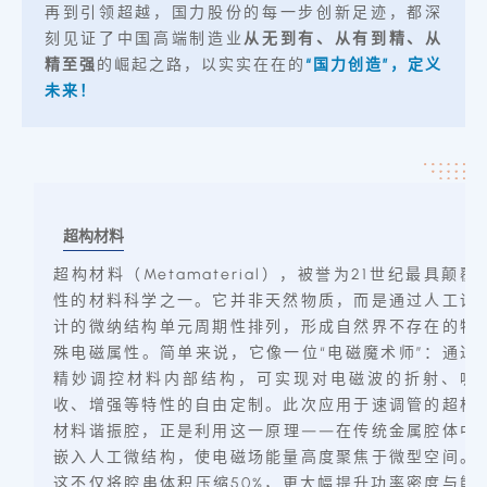
再到引领超越，国力股份的每一步创新足迹，都深
刻见证了中国高端制造业
从无到有、从有到精、从
精至强
的崛起之路，以实实在在的
“国力创造”，定义
未来！
超构材料
超构材料（Metamaterial），被誉为21世纪最具颠覆
性的材料科学之一。它并非天然物质，而是通过人工设
计的微纳结构单元周期性排列，形成自然界不存在的特
殊电磁属性。简单来说，它像一位“电磁魔术师”：通过
精妙调控材料内部结构，可实现对电磁波的折射、吸
收、增强等特性的自由定制。此次应用于速调管的超构
材料谐振腔，正是利用这一原理——在传统金属腔体中
嵌入人工微结构，使电磁场能量高度聚焦于微型空间。
这不仅将腔串体积压缩50%，更大幅提升功率密度与能