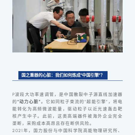
国之重器的心脏：我们如何炼成“中国引擎”？
P波段大功率速调管，是中国散裂中子源直线加速器
的
“动力心脏”
。它如同粒子束流的“超能引擎”，将电
能转化为高频微波能量，驱动粒子以近光速轰击靶
核产生中子。此前，这类高端器件被海外企业完全
垄断，采购成本高昂且存在断供风险。
2021年，国力股份与中国科学院高能物理研究所、