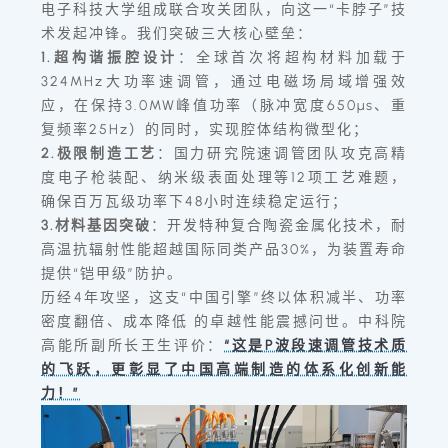
电子科技大学组成联合攻关团队，向这一“卡脖子”技
术发起冲锋。我们突破三大核心壁垒：
1.超构谐振腔设计
：全球首次将超构材料加载于
324MHz大功率速调管，通过电磁场局域增强效
应，在保持3.0MW峰值功率（脉冲宽度650μs、重
复频率25Hz）的同时，实现腔体结构微型化；
2.极限制造工艺
：国力研究院速调管团队攻克高精
度电子枪装配、纳米级表面处理等12项工艺难题，
确保百万瓦级功率下48小时连续稳定运行；
3.材料基因突破
：开发特种复合陶瓷金属化技术，耐
高温抗辐射性能超越国际同类产品30%，为装置寿命
提供“铠甲级”防护。
历经4年攻坚，这支“中国引擎”终以体积减半、功率
密度翻倍、成本降低 的卓越性能震撼问世。中科院
高能所副所长王生评价：
“这是P波段速调管技术质
的飞跃，更彰显了中国高端制造的体系化创新能
力！”