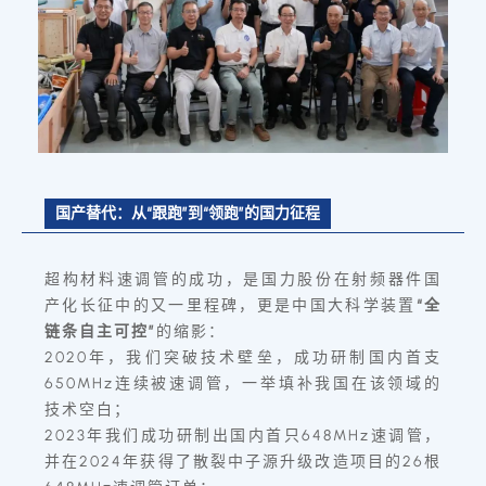
国产替代：从“跟跑”到“领跑”的国力征程
超构材料速调管的成功，是国力股份在射频器件国
产化长征中的又一里程碑，更是中国大科学装置
“全
链条自主可控”
的缩影：
2020年，我们突破技术壁垒，成功研制国内首支
650MHz连续被速调管，一举填补我国在该领域的
技术空白；
2023年我们成功研制出国内首只648MHz速调管，
并在2024年获得了散裂中子源升级改造项目的26根