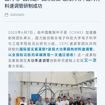
料速调管研制成功
2025/06/10
2025年6月7日，由中国散裂中子源（CSNS）加速器
射频团队牵头，国力股份联合电子科技大学电子科学
与工程学院段兆云研究小组、CEPC速调管团队共同
研制的
国际首支紧凑型P波段大功率超构材料速调管
，
以全指标达标的卓越表现一次通过验收！
这一成果标
又一次
志着我国在
大功率速调管
创新研究基础上实现
重大突破。