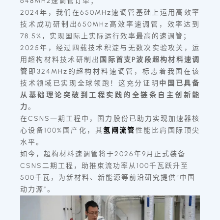
648MHz速调管订单；
2024年，我们在650MHz速调管基础上运用高效率
技术成功研制出650MHz高效率速调管，效率达到
78.5%，实现国际上实际运行效率最高的速调管；
2025年，经过四载技术积淀与无数次实验攻关，
运
用超构材料技术研制出
国际首支P波段超构材料速调
管
即324MHz的超构材料速调管，
标志着我国在该
技术领域已实现全球领跑！这充分证明
中国已具备
从基础理论突破到工程实践的全链条自主创新能
力
。
在CSNS一期工程中，国力股份已助力实现加速器核
心设备100%国产化，其
氢闸流管
性能比肩国际顶尖
水平。
如今，超构材料速调管将于2026年9月正式装备
CSNS二期工程，助推束流功率从100千瓦跃升至
500千瓦，为新材料、新能源等前沿研究提供“中国
动力源”。