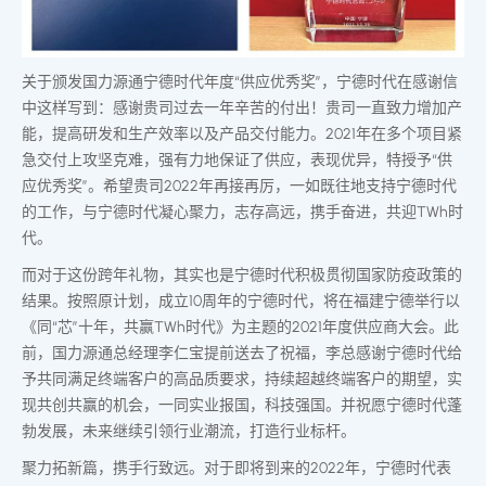
关于颁发国力源通宁德时代年度“供应优秀奖”，宁德时代在感谢信
中这样写到：感谢贵司过去一年辛苦的付出！贵司一直致力增加产
能，提高研发和生产效率以及产品交付能力。2021年在多个项目紧
急交付上攻坚克难，强有力地保证了供应，表现优异，特授予“供
应优秀奖”。希望贵司2022年再接再厉，一如既往地支持宁德时代
的工作，与宁德时代凝心聚力，志存高远，携手奋进，共迎TWh时
代。
而对于这份跨年礼物，其实也是宁德时代积极贯彻国家防疫政策的
结果。按照原计划，成立10周年的宁德时代，将在福建宁德举行以
《同“芯”十年，共赢TWh时代》为主题的2021年度供应商大会。此
前，国力源通总经理李仁宝提前送去了祝福，李总感谢宁德时代给
予共同满足终端客户的高品质要求，持续超越终端客户的期望，实
现共创共赢的机会，一同实业报国，科技强国。并祝愿宁德时代蓬
勃发展，未来继续引领行业潮流，打造行业标杆。
聚力拓新篇，携手行致远。对于即将到来的2022年，宁德时代表