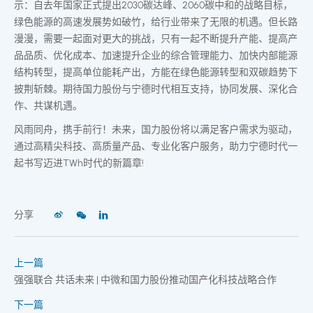
示：自去年国家正式提出2030碳达峰、2060碳中和的战略目标，
绿色能源的高速发展势如破竹，给行业带来了无限的机遇。但长路
漫漫，需要一起面对更大的挑战，只有一起不断提升产能、提高产
品品质、优化成本、加速提升企业的综合管理能力、加快内部能源
结构转型，提高单位能耗产出，方能在绿色能源转型和双碳趋势下
披荆斩棘。期待国力股份与宁德时代相互支持，协同发展、深化合
作、共谋机遇。
风雨同舟，携手前行！未来，国力股份将以满足客户需求为驱动，
通过高精尖科技、高质量产品、专业化客户服务，助力宁德时代一
起书写迈进TWh时代的新篇章!
分享
上一篇
强强联合 共话未来 | 中微和国力股份推动国产化科技战略合作
下一篇