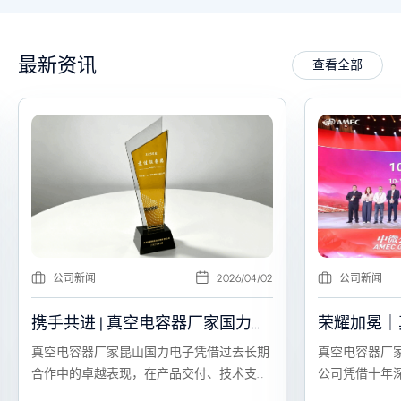
最新资讯
查看全部
公司新闻
2026/04/02
公司新闻
携手共进 | 真空电容器厂家国力电
荣耀加冕｜
子荣获恒运昌“最佳服务奖”
子荣获中微
真空电容器厂家昆山国力电子凭借过去长期
真空电容器厂
伴奖”，携
合作中的卓越表现，在产品交付、技术支持
公司凭借十年
及服务响应等方面获得高度认可，从众多供
荣获“10年战
新征程