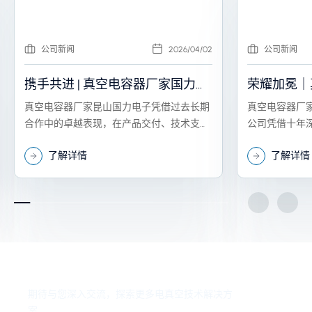
公司新闻
2026/04/02
公司新闻
携手共进 | 真空电容器厂家国力电
荣耀加冕｜
子荣获恒运昌“最佳服务奖”
子荣获中微
真空电容器厂家昆山国力电子凭借过去长期
真空电容器厂
伴奖”，携
合作中的卓越表现，在产品交付、技术支持
公司凭借十年
及服务响应等方面获得高度认可，从众多供
荣获“10年战
新征程
了解详情
了解详情
应商中脱颖而出，荣获“最佳服务奖”。
体长期信赖的
获取专业的解决方案
期待与您深入交流，探索更多电真空技术解决方
案。