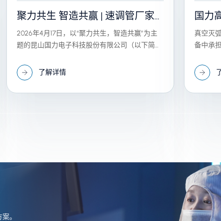
聚力共生 智造共赢 | 速调管厂家
国力
国力电子2026年度供应商大会圆
断技
2026年4月17日，以“聚力共生，智造共赢”为主
真空灭
题的昆山国力电子科技股份有限公司（以下简称
备中承
满举行
“国力电子”）2026年度供应商大会在昆山隆重举
行。
了解详情
方案。