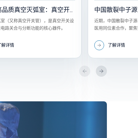
高品质真空灭弧室：真空开
中国散裂中子源
术的核心保障
阿尔法同位素居
弧室（又称真空开关管），是真空开关设
近期，中国散裂中子源
担电路关合与分断功能的核心器件。
医用同位素合作，聚焦锕‑
大功率速调管硬
尔法同位素，攻克量产
肿瘤靶向治疗提供 “生
了解详情
了解详情
药产业自主化发展。