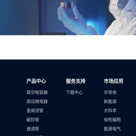
产品中心
服务支持
市场应用
真空电容器
下载中心
半导体
高压继电器
新能源
氢闸流管
大科学
磁控管
安检辐照
速调管
能源电气